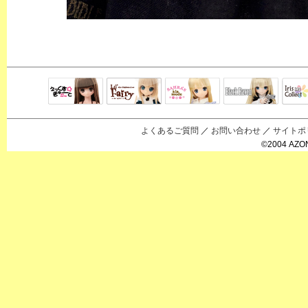
Black Raven
IrisC
えっくすきゅ
リルフェアリ
サアラズアラ
ーと
ー
モード
よくあるご質問
／
お問い合わせ
／
サイトポ
©2004 AZON