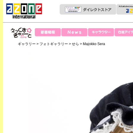
News
新着情報
キャラクター
衣装アイテ
えっくすきゅー
ギャラリー
>
フォトギャラリー
>
せら
> Majokko Sera
と