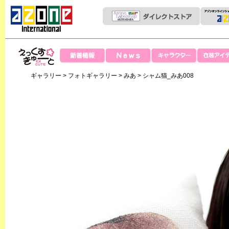
News
新着情報
キャラクター
衣装アイテ
えっくすきゅー
ギャラリー
>
フォトギャラリー
>
みあ
> シャム猫_みあ008
と