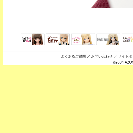
Black Raven
IrisC
えっくすきゅ
リルフェアリ
サアラズアラ
ーと
ー
モード
よくあるご質問
／
お問い合わせ
／
サイトポ
©2004 AZON