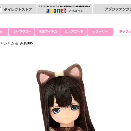
キャラクター
衣装アイテム
ピュアニーモ
ヒストリー
ギャラリ
あ
> シャム猫_みあ005