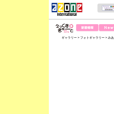
News
新着情報
えっくすきゅー
ギャラリー
>
フォトギャラリー
>
み
と