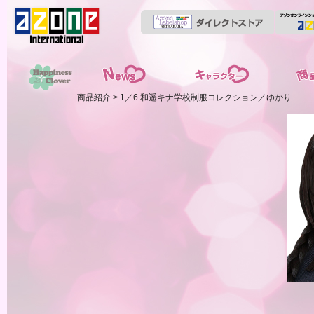
News
ストーリー
商品紹介
商品紹介
> 1／6 和遥キナ学校制服コレクション／ゆかり
HappinessClover