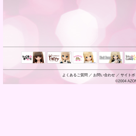
Black Raven
IrisC
えっくすきゅ
リルフェアリ
サアラズアラ
ーと
ー
モード
よくあるご質問
／
お問い合わせ
／
サイトポ
©2004 AZON