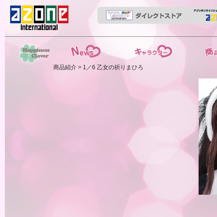
News
ストーリー
商品紹介
商品紹介
> 1／6 乙女の祈りまひろ
HappinessClover