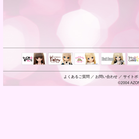
Black Raven
IrisC
えっくすきゅ
リルフェアリ
サアラズアラ
ーと
ー
モード
よくあるご質問
／
お問い合わせ
／
サイトポ
©2004 AZON