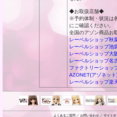
◆お取扱店舗◆
※予約体制・状況は
にご確認ください。
全国のアゾン商品お
レーベルショップ秋
レーベルショップ池
レーベルショップ大
レーベルショップ名
ファクトリーショッ
AZONET(アゾネット
レーベルショップ楽
Black Raven
IrisC
えっくすきゅ
リルフェアリ
サアラズアラ
ーと
ー
モード
よくあるご質問
／
お問い合わせ
／
サイトポ