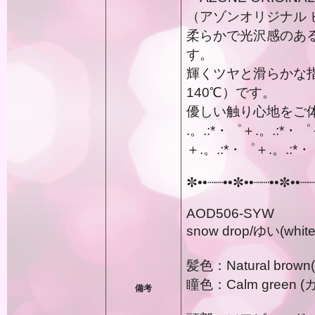
（アゾンオリジナル
柔らかで光沢感のあ
す。
輝くツヤと滑らかな
140℃）です。
優しい触り心地をご
.。.:*・゜＋.。.:*・゜
＋.。.:*・゜＋.。.:*・
✼••┈┈••✼••┈┈••✼••┈
AOD506-SYW
snow drop/ゆい(white
髪色：Natural br
瞳色：Calm green
備考