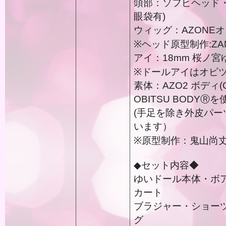
頭部：ソフビヘッド
眼袋有)
ウィッグ：AZONEオリジナ
※ヘッド原型制作:ZA
アイ：18mm 桜ノ宮
※ドールアイはオビ
素体：AZO2 ボディ(
OBITSU BODY
(手足を除き外皮パー
います）
※原型制作：鬼山尚丈
◆セット内容◆
ゆいドール本体・ボ
カート
ブラジャー・ショー
グ