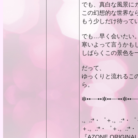
でも、真白な風景に
この幻想的な世界な
もう少しだけ待って
でも…早く会いたい
寒いよって言うかも
しばらくこの景色を
だって、
ゆっくりと流れるこ
ら。
✼••┈┈••✼••┈┈••✼••┈
.。.:*・゜＋.。.:*・゜
＋.。.:*・゜＋.。.:*・
『AZONE ORIGINAL 