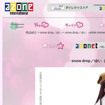
News
ストーリー
商品紹介
商品紹介
>
snow drop／ゆい
> snow drop／ゆい（white mome
HappinessClover
商品カタログ
snow drop／ゆい（w