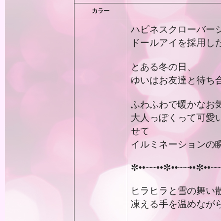
カラー
ハピネスクローバー
ドールアイを採用し
とある冬の日、
ゆいはお友達と待ち
ふわふわで暖かなお
大人っぽくって可愛
せて
イルミネーションの
✼••┈┈••✼••┈┈••✼••┈
ヒラヒラと雪の舞い
凍える手を温めなが