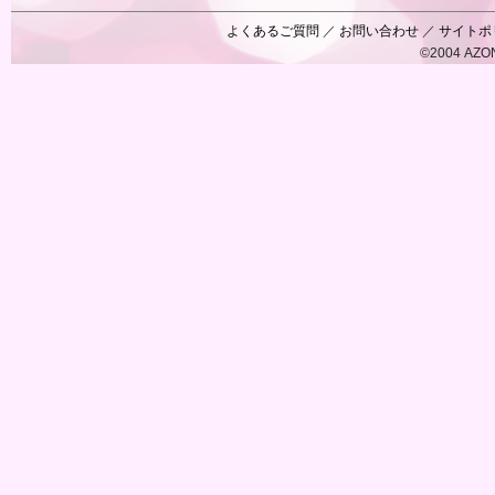
Black Raven
IrisC
えっくすきゅ
リルフェアリ
サアラズアラ
ーと
ー
モード
よくあるご質問
／
お問い合わせ
／
サイトポ
©2004 AZON