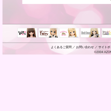
Black Raven
IrisC
えっくすきゅ
リルフェアリ
サアラズアラ
ーと
ー
モード
よくあるご質問
／
お問い合わせ
／
サイトポ
©2004 AZON