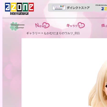
News
ストーリー
商品紹介
ギャラリー
> もか/ひだまりのワルツ_011
HappinessClover