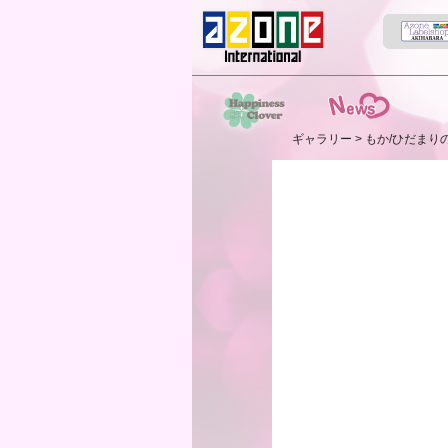
News
スト
ギャラリー
> もか/ひだまり
HappinessClover