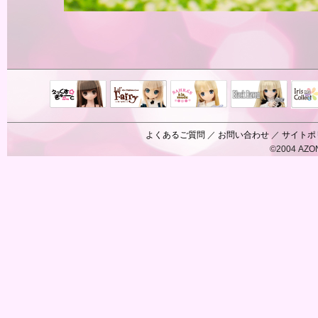
Black Raven
IrisC
えっくすきゅ
リルフェアリ
サアラズアラ
ーと
ー
モード
よくあるご質問
／
お問い合わせ
／
サイトポ
©2004 AZON