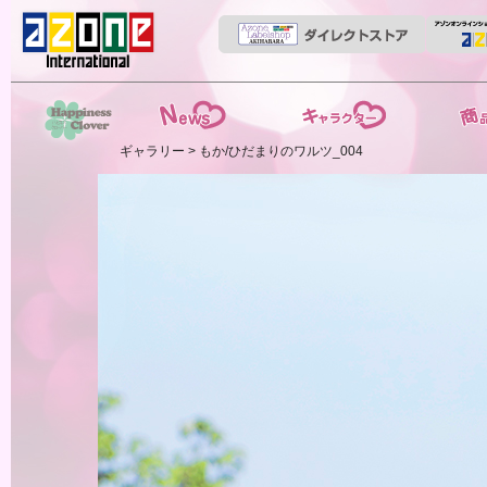
News
ストーリー
商品紹介
ギャラリー
> もか/ひだまりのワルツ_004
HappinessClover