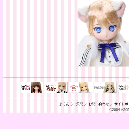
Black Raven
IrisC
えっくすきゅ
リルフェアリ
サアラズアラ
ーと
ー
モード
よくあるご質問
／
お問い合わせ
／
サイトポ
©2004 AZON