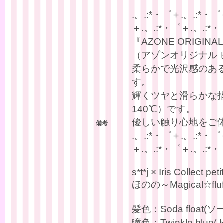
.。.:*・゜＋.。.:*・゜
＋.。.:*・゜＋.。.:*・
『AZONE ORIGINAL 
（アゾンオリジナル
柔らかで光沢感のあ
す。
輝くツヤと滑らかな
140℃）です。
優しい触り心地をご
備考
.。.:*・゜＋.。.:*・゜
＋.。.:*・゜＋.。.:*・
s*t*j × Iris Collect peti
ほのの～Magical☆f
髪色：Soda float
瞳色：Twinkle bl