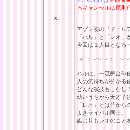
るキャンセルは原則
カラー
アゾン初の『ドール
「ハル」と「レオ」
今回は１人目となる"
₊✧˚ ﹕︶︶︶﹕﹕︶︶
ハルは、一流舞台俳
人の気持ちが分かる
どんな演技もこなし
幼いうちから天才子
「レオ」とは昔から
よきライバル同士。
誰よりもレオのこと