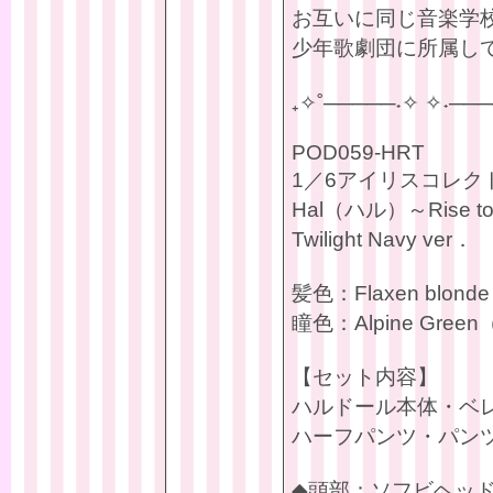
お互いに同じ音楽学
少年歌劇団に所属し
₊✧˚─────˖✧ ✧˖───
POD059-HRT
1／6アイリスコレク
Hal（ハル）～Rise to 
Twilight Navy ver．
髪色：Flaxen bl
瞳色：Alpine Gr
【セット内容】
ハルドール本体・ベ
ハーフパンツ・パン
◆頭部：ソフビヘッ