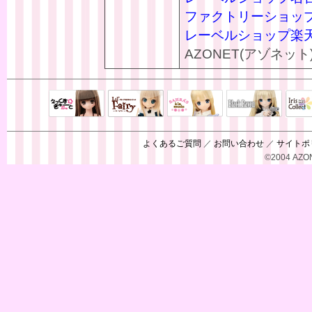
ファクトリーショッ
レーベルショップ楽
AZONET(アゾネット
Black Raven
IrisC
えっくすきゅ
リルフェアリ
サアラズアラ
ーと
ー
モード
よくあるご質問
／
お問い合わせ
／
サイトポ
©2004 AZON