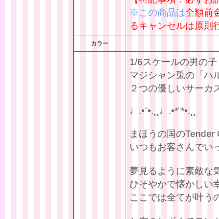
※この商品は
全額前
るキャンセルは原則
カラー
1/6スケールの男の
マジシャン兎の「ハ
２つの優しいサーカ
♩.•¨•.¸¸♩.•*¨*•.¸¸
まほうの国のTender C
いつもお客さんでい
夢見るように素敵な
ひそやかで懐かしい
ここでは全てが叶う