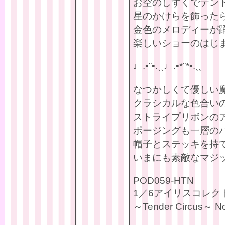
お空のしずくでテン
星のかけらを飾った
金色のメロディーが
楽しいショーのはじ
♩.•¨•.¸¸♩.•*¨*•.¸¸
なつかしくて優しい
クラシカルな色合い
ストライプリボンの
ポージングも一層の
帽子とステッキを持
いまにも素敵なマジ
POD059-HTN
1／6アイリスコレクト
～Tender Circus～ No