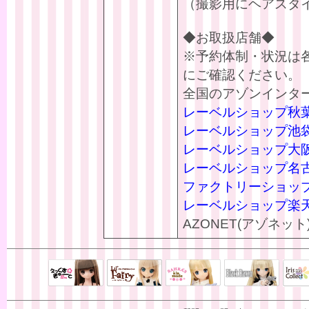
（撮影用にヘアスタ
◆お取扱店舗◆
※予約体制・状況は
にご確認ください。
全国のアゾンインタ
レーベルショップ秋
レーベルショップ池
レーベルショップ大
レーベルショップ名
ファクトリーショッ
レーベルショップ楽
AZONET(アゾネット
Black Raven
IrisC
えっくすきゅ
リルフェアリ
サアラズアラ
ーと
ー
モード