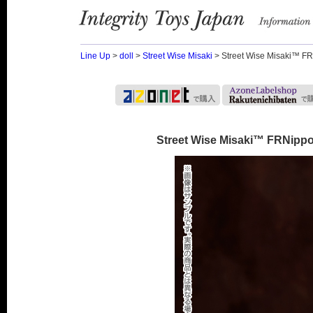
Integrity Toys Japan
information
Line Up
>
doll
>
Street Wise Misaki
> Street Wise Misaki
Street Wise Misaki™ FRNi