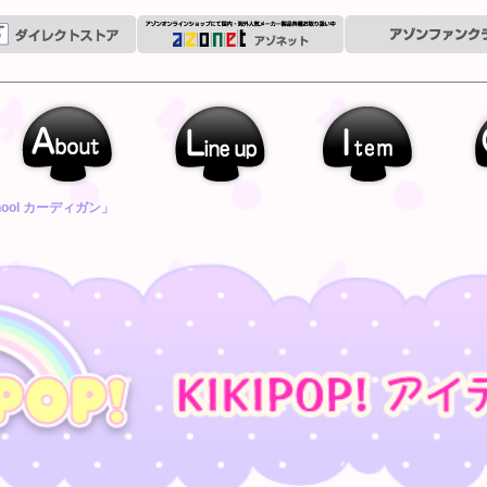
out
Line up
Outfit
Garally
hool カーディガン」