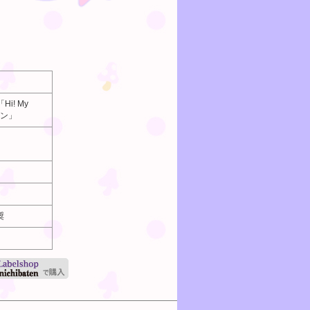
i! My
ガン」
奨