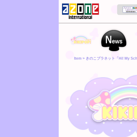
kikipop
News
Ab
Item
> きのこプラネット「Hi! My Sc