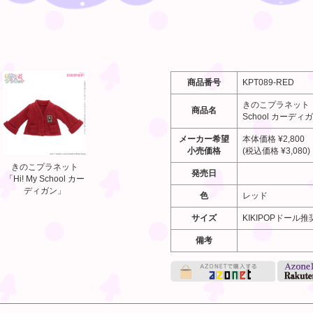
商品番号
KPT089-RED
きのこプラネット「H
商品名
School カーディ
メーカー希望
本体価格 ¥2,800
小売価格
(税込価格 ¥3,080)
きのこプラネット
発売日
「Hi! My School カー
ディガン」
色
レッド
サイズ
KIKIPOPドール推
備考