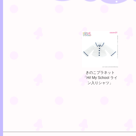
きのこプラネット
「Hi! My School ライ
ン入りシャツ」