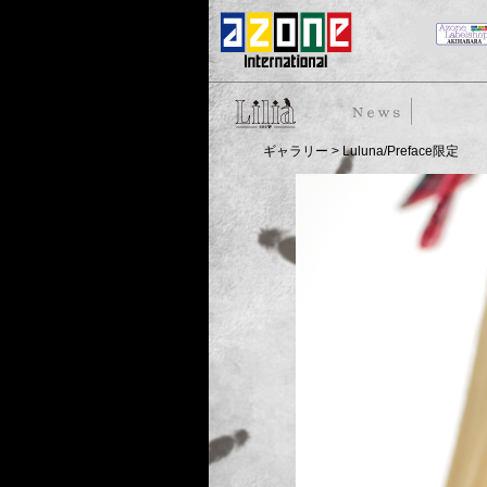
50cm doll
News
スト
ギャラリー
> Luluna/Preface限定