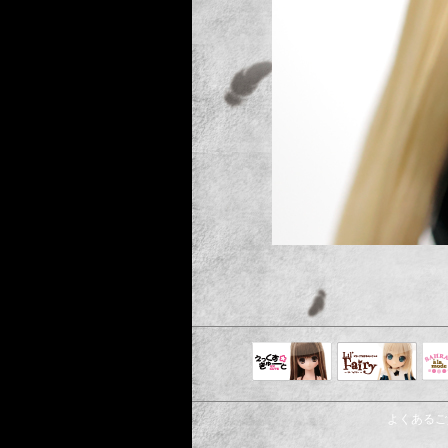
えっくすきゅ
リルフェアリ
サ
ーと
ー
よくあるご