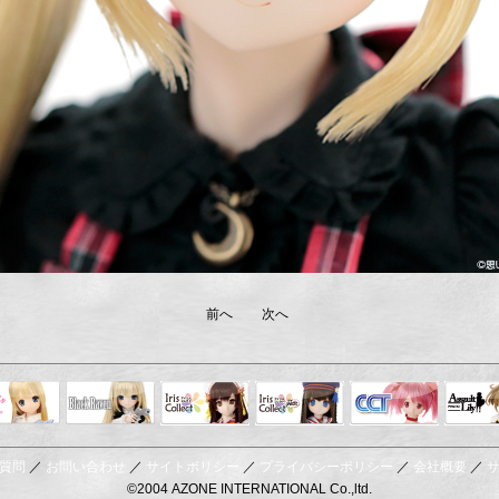
前へ
次へ
Black Raven
IrisCollect
ELLEN
アラズアラ
キャラクター
アサル
モード
ドール
ィ
質問
／
お問い合わせ
／
サイトポリシー
／
プライバシーポリシー
／
会社概要
／
©2004 AZONE INTERNATIONAL Co.,ltd.