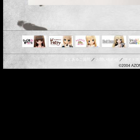
Black Raven
IrisC
えっくすきゅ
リルフェアリ
サアラズアラ
ーと
ー
モード
よくあるご質問
／
お問い合わせ
／
サイトポ
©2004 AZON