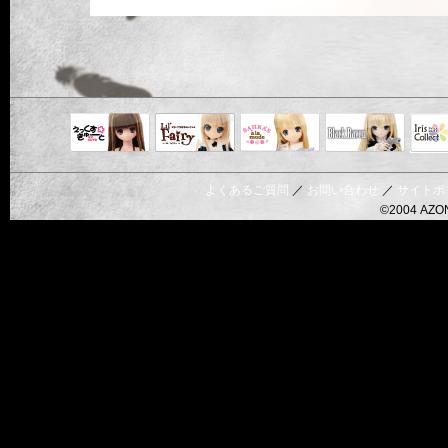
Black Raven
IrisC
えっくすきゅ
リルフェアリ
サアラズアラ
ーと
ー
モード
よくあるご質問
／
お問い合わせ
／
サイトポ
©2004 AZON