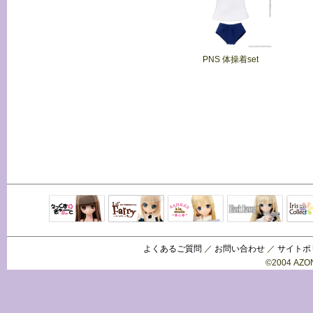
PNS 体操着set
Black Raven
IrisC
えっくすきゅ
リルフェアリ
サアラズアラ
ーと
ー
モード
よくあるご質問
／
お問い合わせ
／
サイトポ
©2004 AZON