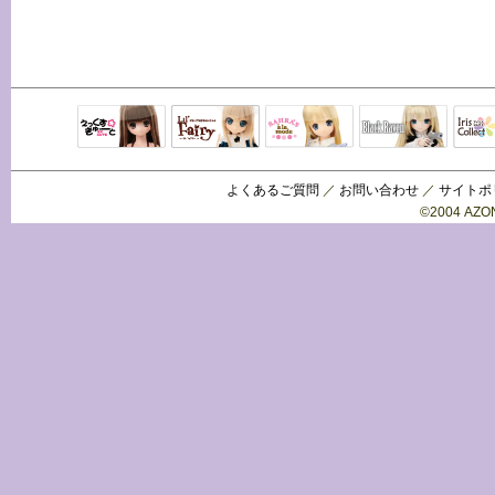
Black Raven
IrisC
えっくすきゅ
リルフェアリ
サアラズアラ
ーと
ー
モード
よくあるご質問
／
お問い合わせ
／
サイトポ
©2004 AZON