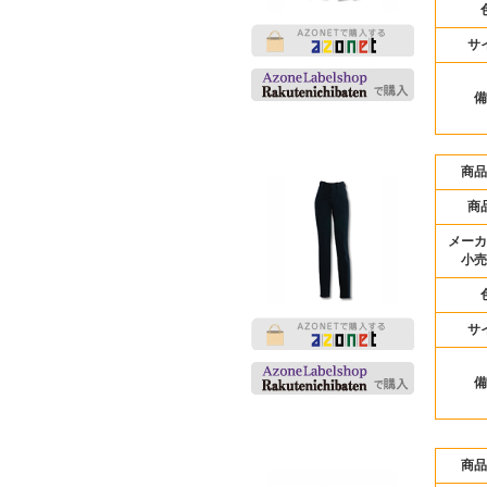
サ
備
商品
商
メーカ
小売
サ
備
商品