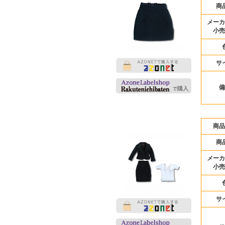
商
メーカ
小売
サ
備
商品
商
メーカ
小売
サ