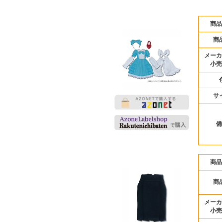
商品
商
メーカ
小売
サ
備
商品
商
メーカ
小売