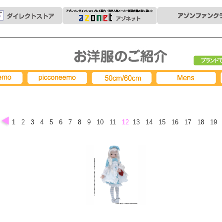
ブランド
picconeemo
50cm/60cm
MENS
1
2
3
4
5
6
7
8
9
10
11
12
13
14
15
16
17
18
19