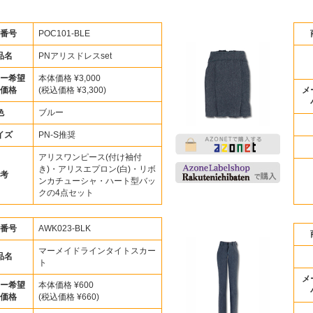
番号
POC101-BLE
品名
PNアリスドレスset
ー希望
本体価格 ¥3,000
価格
(税込価格 ¥3,300)
メ
色
ブルー
イズ
PN-S推奨
アリスワンピース(付け袖付
き)・アリスエプロン(白)・リボ
考
ンカチューシャ・ハート型バッ
クの4点セット
番号
AWK023-BLK
マーメイドラインタイトスカー
品名
ト
メ
ー希望
本体価格 ¥600
価格
(税込価格 ¥660)