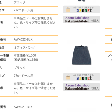
色
ブラック
イズ
27cmドール用
※商品にドールは付属しませ
考
ん。色・サイズ等ご注意くださ
い。
番号
AWK022-BLK
品名
オフィスパンツ
ー希望
本体価格 ¥1,500
メ
価格
(税込価格 ¥1,650)
色
ブラック
イズ
27cmドール用
※商品にドールは付属しませ
考
ん。色・サイズ等ご注意くださ
い。
番号
AWK021-BLK