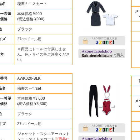
品名
秘書ミニスカート
メ
ー希望
本体価格 ¥900
価格
(税込価格 ¥990)
色
ブラック
イズ
27cmドール用
※商品にドールは付属しませ
考
ん。色・サイズ等ご注意くださ
い。
番号
AWK020-BLK
品名
秘書スーツset
ー希望
本体価格 ¥3,000
メ
価格
(税込価格 ¥3,300)
色
ブラック
イズ
27cmドール用
ジャケット・スクエアーカット
ソー・タイトスカート
※商品に