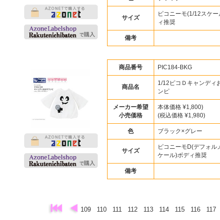
ピコニーモ(1/12スケー
サイズ
ィ推奨
備考
商品番号
PIC184-BKG
1/12ピコＤキャンディ
商品名
ンピ
メーカー希望
本体価格 ¥1,800)
小売価格
(税込価格 ¥1,980)
色
ブラック×グレー
ピコニーモD(デフォルメ
サイズ
ケール)ボディ推奨
備考
109
110
111
112
113
114
115
116
117