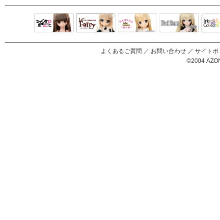
Black Raven
IrisC
えっくすきゅ
リルフェアリ
サアラズアラ
ーと
ー
モード
よくあるご質問
／
お問い合わせ
／
サイトポ
©2004 AZON