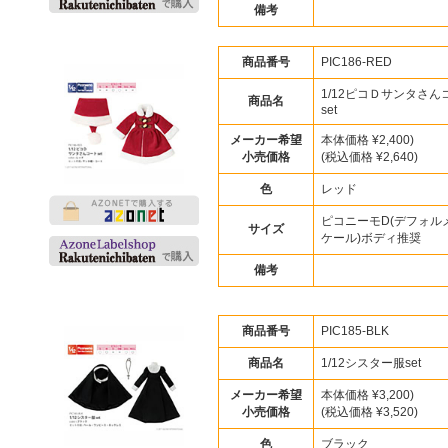
備考
商品番号
PIC186-RED
1/12ピコＤサンタさん
商品名
set
メーカー希望
本体価格 ¥2,400)
小売価格
(税込価格 ¥2,640)
色
レッド
ピコニーモD(デフォルメ
サイズ
ケール)ボディ推奨
備考
商品番号
PIC185-BLK
商品名
1/12シスター服set
メーカー希望
本体価格 ¥3,200)
小売価格
(税込価格 ¥3,520)
色
ブラック