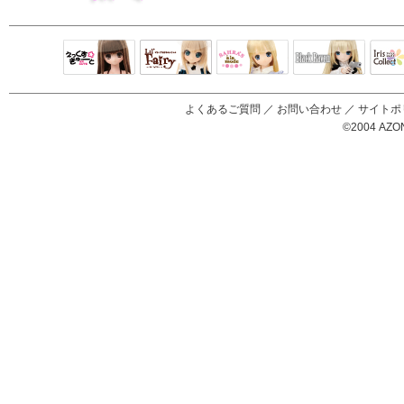
Black Raven
IrisC
えっくすきゅ
リルフェアリ
サアラズアラ
ーと
ー
モード
よくあるご質問
／
お問い合わせ
／
サイトポ
©2004 AZON