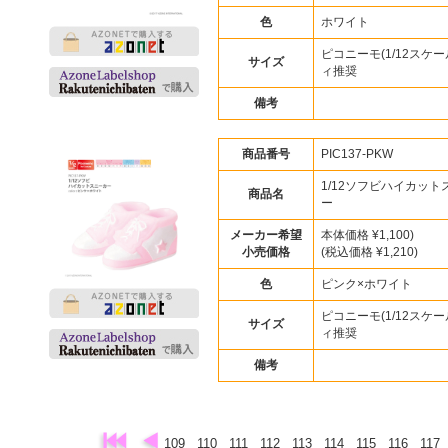
色
ホワイト
ピコニーモ(1/12スケー
サイズ
ィ推奨
備考
商品番号
PIC137-PKW
1/12ソフビハイカット
商品名
ー
メーカー希望
本体価格 ¥1,100)
小売価格
(税込価格 ¥1,210)
色
ピンク×ホワイト
ピコニーモ(1/12スケー
サイズ
ィ推奨
備考
109
110
111
112
113
114
115
116
117