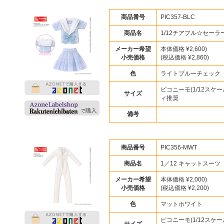
商品番号
PIC357-BLC
商品名
1/12チアフル☆セーラー
メーカー希望
本体価格 ¥2,600)
小売価格
(税込価格 ¥2,860)
色
ライトブルーチェック
ピコニーモ(1/12スケー
サイズ
ィ推奨
備考
商品番号
PIC356-MWT
商品名
1／12 キャットスーツ
メーカー希望
本体価格 ¥2,000)
小売価格
(税込価格 ¥2,200)
色
マットホワイト
ピコニーモ(1/12スケー