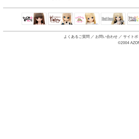
Black Raven
IrisC
えっくすきゅ
リルフェアリ
サアラズアラ
ーと
ー
モード
よくあるご質問
／
お問い合わせ
／
サイトポ
©2004 AZON