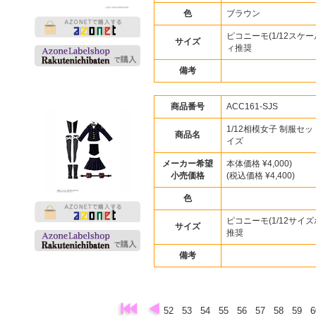
色
ブラウン
ピコニーモ(1/12スケー
サイズ
ィ推奨
備考
商品番号
ACC161-SJS
1/12相模女子 制服セ
商品名
イズ
メーカー希望
本体価格 ¥4,000)
小売価格
(税込価格 ¥4,400)
色
ピコニーモ(1/12サイズ
サイズ
推奨
備考
52
53
54
55
56
57
58
59