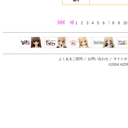
備考
1
2
3
4
5
6
7
8
9
1
Black Raven
IrisC
えっくすきゅ
リルフェアリ
サアラズアラ
ーと
ー
モード
よくあるご質問
／
お問い合わせ
／
サイトポ
©2004 AZON