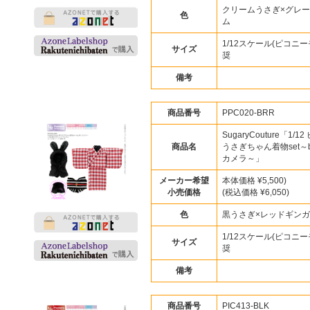
クリームうさぎ×グレ
色
ム
1/12スケール(ピコニー
サイズ
奨
備考
商品番号
PPC020-BRR
SugaryCouture「1/1
商品名
うさぎちゃん着物set～b
カメラ～」
メーカー希望
本体価格 ¥5,500)
小売価格
(税込価格 ¥6,050)
色
黒うさぎ×レッドギン
1/12スケール(ピコニー
サイズ
奨
備考
商品番号
PIC413-BLK