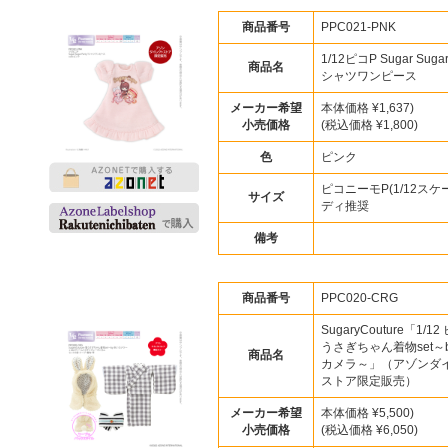
商品番号
PPC021-PNK
1/12ピコP Sugar Sugar 
商品名
シャツワンピース
メーカー希望
本体価格 ¥1,637)
小売価格
(税込価格 ¥1,800)
色
ピンク
ピコニーモP(1/12スケ
サイズ
ディ推奨
備考
商品番号
PPC020-CRG
SugaryCouture「1/1
うさぎちゃん着物set～b
商品名
カメラ～」（アゾンダ
ストア限定販売）
メーカー希望
本体価格 ¥5,500)
小売価格
(税込価格 ¥6,050)