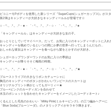
ピコニーモPボディを使用した新シリーズ『SugarCups(シュガーカップス)』がスタ
第2弾はキャンディーが大好きなキャンディールルが登場です☆
☆・*:.。.*.。.:*・★・゜・*:.。.*.。.:*・☆・゜・*:.。.*.。.:*★
「キャンディールル」はキャンディーが大好きな女の子。
おっとりとしていてマイペース。だって、お気に入りのキャンディーポットに入れ
キャンディーを眺めているといつの間にか夢の世界へ行ってしまうんだもの...
おしゃれな彼女はキャンディーを食べながら髪をとかすのが大好き。
シュガーカップワンダーワンドのお気に入りの季節は
キャンディーが降りそそぐ梅雨の時期。
☆・*:.。.*.。.:*・★・゜・*:.。.*.。.:*・☆・゜・*:.。.*.。.:*★
ブルーストライプの大きなリボンカチューシャに
胸元のキャンディーのボタンがかわいいワンピースのスカートは
オリジナルプリント柄がとってもガーリィー★
ブル―×ピンクのカーディガンを合わせて
水玉のポシェットを合わせたキャンディーをイメージしたコーディネート♪
くるんとした毛先のかわいい「Milky Pink(ミルキーピンク)」の三つ編みヘアーに
「Blue Soda(ブルーソーダ)」のメタリックアイがキラキラ輝きます。