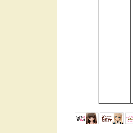
えっくすきゅ
リルフェアリ
サ
ーと
ー