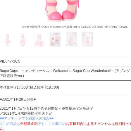
PID047-SCC
SugarCups キャンディールル～Welcome to Sugar Cup Wonderland!～(ア
ア限定販売ver.)
本体価格 ¥17,000 (税込価格 ¥18,700)
■2021年1月28日発売■
2021年1月7日ひる12時予約受付開始～※数量満了次第終了
／2021年1月末以降順次発送予定
■■アゾネットで予約購入の場合■■
※この商品は
全額前金制
です。この商品の
お客様都合によるキャンセルは原則行っ
ん。