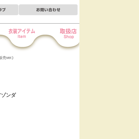
装アイテム
お取扱店
売ver.)
(アゾンダ