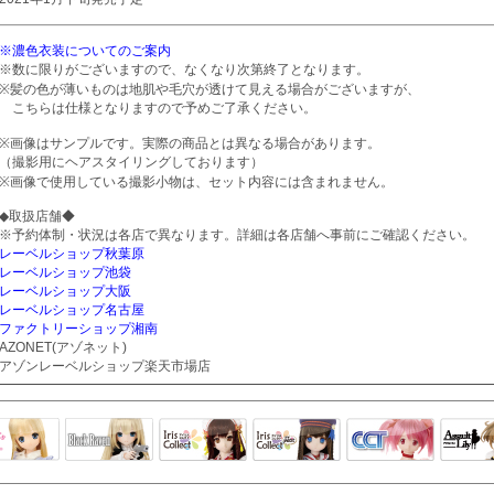
※濃色衣装についてのご案内
※数に限りがございますので、なくなり次第終了となります。
※髪の色が薄いものは地肌や毛穴が透けて見える場合がございますが、
こちらは仕様となりますので予めご了承ください。
※画像はサンプルです。実際の商品とは異なる場合があります。
（撮影用にヘアスタイリングしております）
※画像で使用している撮影小物は、セット内容には含まれません。
◆取扱店舗◆
※予約体制・状況は各店で異なります。詳細は各店舗へ事前にご確認ください。
レーベルショップ秋葉原
レーベルショップ池袋
レーベルショップ大阪
レーベルショップ名古屋
ファクトリーショップ湘南
AZONET(アゾネット)
アゾンレーベルショップ楽天市場店
Black Raven
IrisCollect
ELLEN
アラズアラ
キャラクター
アサル
モード
ドール
ィ