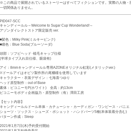
※この商品で展開されているストーリーはすべてフィクションです。実際の人物・
一切関係ありません。
PID047-SCC
キャンディールル～Welcome to Sugar Cup Wonderland!～
アゾンダイレクトストア限定販売 ver.
■髪色：Milky Pink(ミルキーピンク)
■瞳色：Blue Soda(ブルーソーダ)
頭部：ソフビヘッド･植毛キャップ仕様
(半球タイプ入れ目仕様、眼袋有)
アイ：8mmキャンディールル専用AZONEオリジナル虹彩(メタリックver.)
※ドールアイはオビツ製作所の尾櫃瞳を使用しています
キャラクター・衣装デザイン：七海喜つゆり
ヘッド原型制作：out of Base
素体：ピコニーモP(ホワイト) 全高：約13cm
ピコニーモボディ企画協力・原型制作（有）澤田工房
【セット内容】
キャンディールルドール本体・カチューシャ・カーディガン・ワンピース・パニエ
ショーツ・ソックス・シューズ・ポシェット・ハンドパーツ5種(本体装着分含む)
パターン作成：Sleep
2021年1月7日(木)予約受付開始
2021年1月下旬発売予定