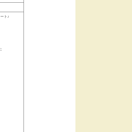
ート♪
た