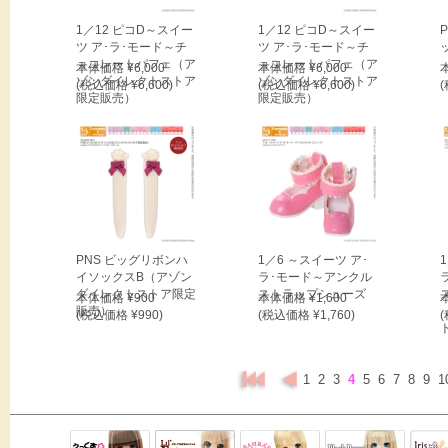
1／12 ピコD～スイー
1／12 ピコD～スイー
ツ ア･ラ･モード～チ
ツ ア･ラ･モード～チ
ョコレートパフェ（ア
ョコレートパフェ（ア
本体価格 ¥6,000
本体価格 ¥6,000
ゾンダイレクトストア
ゾンダイレクトストア
(税込価格 ¥6,600)
(税込価格 ¥6,600)
(
限定販売）
限定販売）
PNS ビッグリボンハ
1／6 ～スイーツ ア･
イソックスB（アゾン
ラ･モード～アンクル
ダイレクトストア限定
ストラップシューズ
本体価格 ¥900
本体価格 ¥1,600
販売）
(税込価格 ¥990)
(税込価格 ¥1,760)
(
1
2
3
4
5
6
7
8
9
1