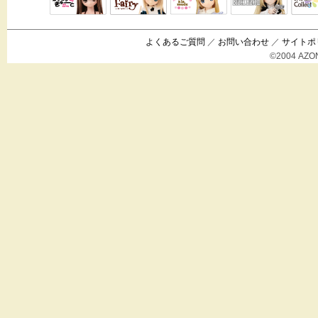
Black Raven
IrisC
えっくすきゅ
リルフェアリ
サアラズアラ
ーと
ー
モード
よくあるご質問
／
お問い合わせ
／
サイトポ
©2004 AZON