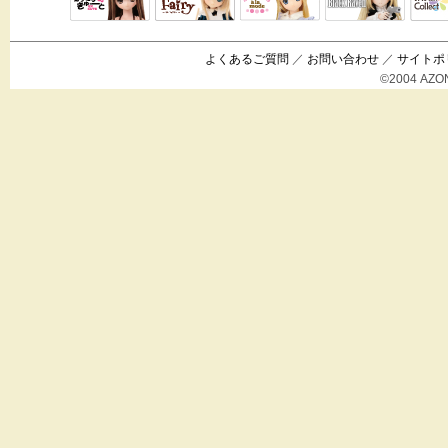
Black Raven
IrisC
えっくすきゅ
リルフェアリ
サアラズアラ
ーと
ー
モード
よくあるご質問
／
お問い合わせ
／
サイトポ
©2004 AZON