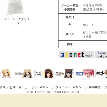
メーカー希望
本体価格 ¥800
小売価格
(税込価格 ¥880)
発売日
1/12ベーシックタンク
トップ
色
ホワイト
ピコニーモ(1/12
サイズ
ィ推奨
備考
Black Raven
IrisCollect
ELLEN
アラズアラ
キャラクター
アサル
モード
ドール
ィ
質問
／
お問い合わせ
／
サイトポリシー
／
プライバシーポリシー
／
会社概要
／
©2004 AZONE INTERNATIONAL Co.,ltd.