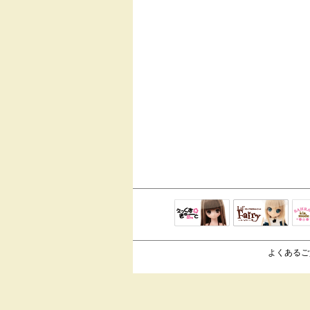
えっくすきゅ
リルフェアリ
サ
ーと
ー
よくあるご