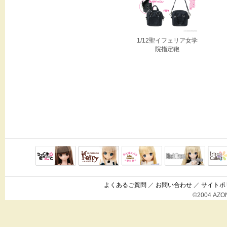
1/12聖イフェリア女学
院指定鞄
Black Raven
IrisC
えっくすきゅ
リルフェアリ
サアラズアラ
ーと
ー
モード
よくあるご質問
／
お問い合わせ
／
サイトポ
©2004 AZON