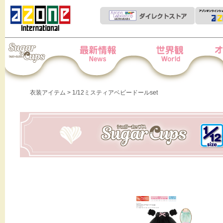
Iris Collect Petit
News
世界観
オー
衣装アイテム
> 1/12ミスティアベビードールset