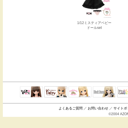
1/12ミスティアベビー
ドールset
Black Raven
IrisC
えっくすきゅ
リルフェアリ
サアラズアラ
ーと
ー
モード
よくあるご質問
／
お問い合わせ
／
サイトポ
©2004 AZON