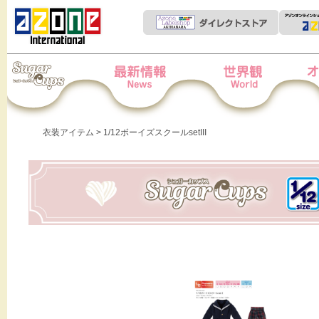
Iris Collect Petit
News
世界観
オー
衣装アイテム
> 1/12ボーイズスクールsetIII