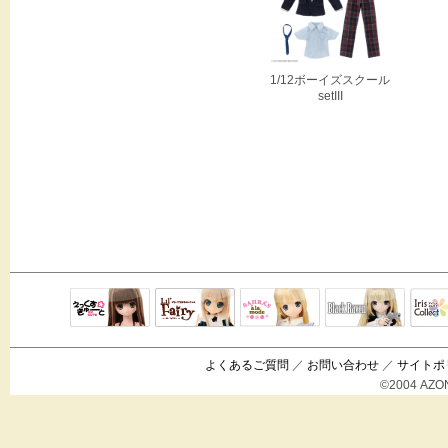
1/12ボーイズスクール
setIII
Black Raven
IrisC
えっくすきゅ
リルフェアリ
サアラズアラ
ーと
ー
モード
よくあるご質問
／
お問い合わせ
／
サイトポ
©2004 AZON