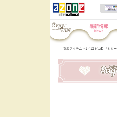
Iris Collect Petit
News
衣装アイテム
> 1／12 ピコD 『