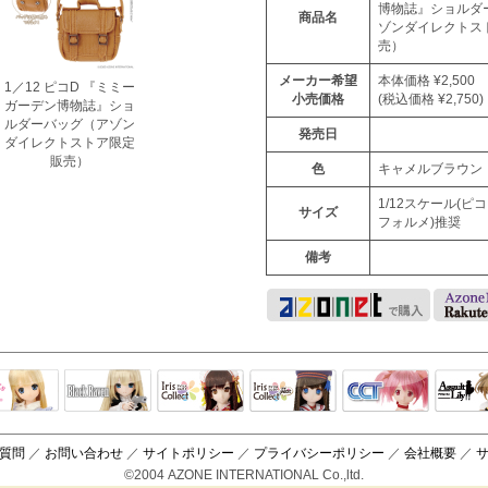
博物誌』ショルダ
商品名
ゾンダイレクトス
売）
メーカー希望
本体価格 ¥2,500
1／12 ピコD 『ミミー
小売価格
(税込価格 ¥2,750)
ガーデン博物誌』ショ
ルダーバッグ（アゾン
発売日
ダイレクトストア限定
販売）
色
キャメルブラウン
1/12スケール(ピ
サイズ
フォルメ)推奨
備考
Black Raven
IrisCollect
ELLEN
アラズアラ
キャラクター
アサル
モード
ドール
ィ
質問
／
お問い合わせ
／
サイトポリシー
／
プライバシーポリシー
／
会社概要
／
©2004 AZONE INTERNATIONAL Co.,ltd.