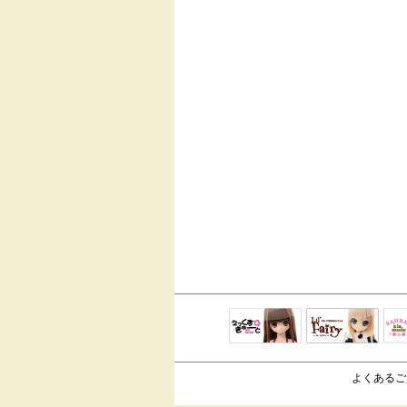
えっくすきゅ
リルフェアリ
サ
ーと
ー
よくあるご