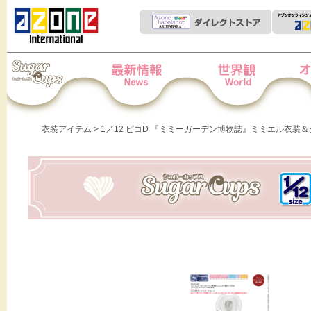
Iris Collect Petit
News
世界観
オー
衣装アイテム
> 1／12 ピコD 『ミミーガーデン博物誌』ミミエル衣装