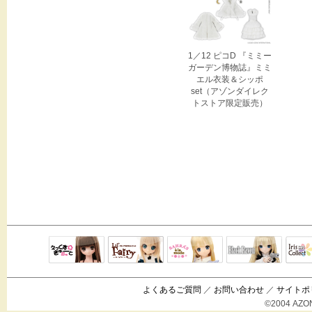
1／12 ピコD 『ミミー
ガーデン博物誌』ミミ
エル衣装＆シッポ
set（アゾンダイレク
トストア限定販売）
Black Raven
IrisC
えっくすきゅ
リルフェアリ
サアラズアラ
ーと
ー
モード
よくあるご質問
／
お問い合わせ
／
サイトポ
©2004 AZON