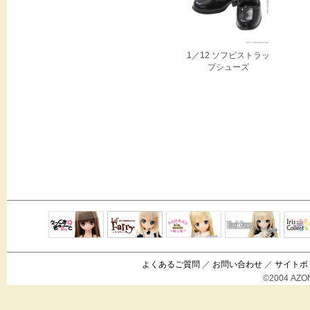
1／12 ソフビストラッ
プシューズ
Black Raven
IrisC
えっくすきゅ
リルフェアリ
サアラズアラ
ーと
ー
モード
よくあるご質問
／
お問い合わせ
／
サイトポ
©2004 AZON