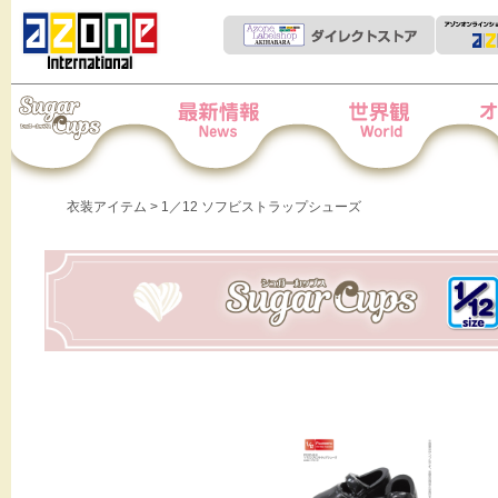
Iris Collect Petit
News
世界観
オー
衣装アイテム
> 1／12 ソフビストラップシューズ