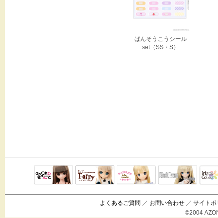
ばんそうこうシール
set（SS・S）
Black Raven
IrisC
えっくすきゅ
リルフェアリ
サアラズアラ
ーと
ー
モード
よくあるご質問
／
お問い合わせ
／
サイトポ
©2004 AZON