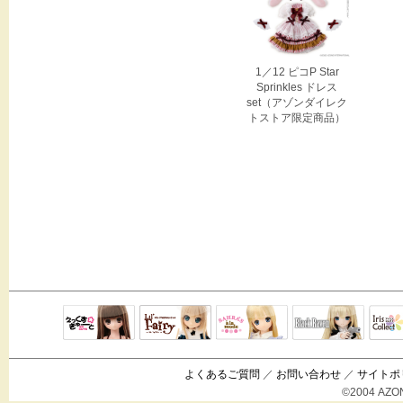
1／12 ピコP Star
Sprinkles ドレス
set（アゾンダイレク
トストア限定商品）
Black Raven
IrisC
えっくすきゅ
リルフェアリ
サアラズアラ
ーと
ー
モード
よくあるご質問
／
お問い合わせ
／
サイトポ
©2004 AZON