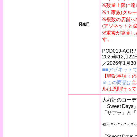
※数量上限に達
※１家族(グル
※複数の店舗へ
発売日
(アゾネットと
※重複が発覚し
す。
POD019-ACR /
2025年12月
／2026年1月
■■アゾネット
【特記事項：必
※この商品は
全
ルは原則行って
大好評のコーデ
「Sweet Day
「サアラ」と「
❁～*～*～*～*
「Sweet Da