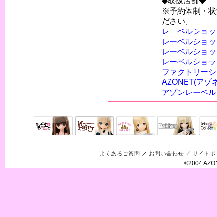
◆取扱店舗◆
※予約体制・状
ださい。
レーベルショッ
レーベルショッ
レーベルショッ
レーベルショッ
ファクトリーシ
AZONET(アゾ
アゾンレーベル
Black Raven
IrisC
えっくすきゅ
リルフェアリ
サアラズアラ
ーと
ー
モード
よくあるご質問
／
お問い合わせ
／
サイトポ
©2004 AZON