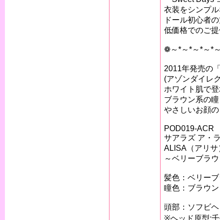
衣装をシンプル
ドール初心者の
低価格でのご提
❁～*～*～*～*
2011年発売の「AL
(アゾンダイレク
ホワイト肌で登
ブラウン系の瞳
やさしいお顔の
POD019-ACR
サアラズ ア・
ALISA（アリサ
～ベリーブラウ
髪色：ベリーブ
瞳色：ブラウン
頭部：ソフビヘ
※ヘッド原型:千