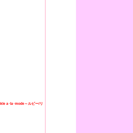
 a･la･mode～ルビー/リ