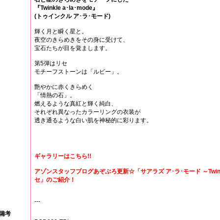
『Twinkle a･la･mode』
(トゥインクル ア･ラ･モード)
輝く月と瞬く星と。
夜空のきらめきをその身に受けて、
宝石たちが目を覚まします。
第5弾はリセ
モチーフストーンは「ルビー」。
艶やかに赤くきらめく
「情熱の石」。
燃えるような真紅と輝く純白、
それぞれ異なったカラーリングの衣装が
透き通るような白い肌を神秘的に彩ります。
ギャラリーはこちら!!
アゾンスタッフブログあぞぶろ更新☆「サアラズ ア･ラ･モード ～Twinkle
セ」のご紹介！
---
備考