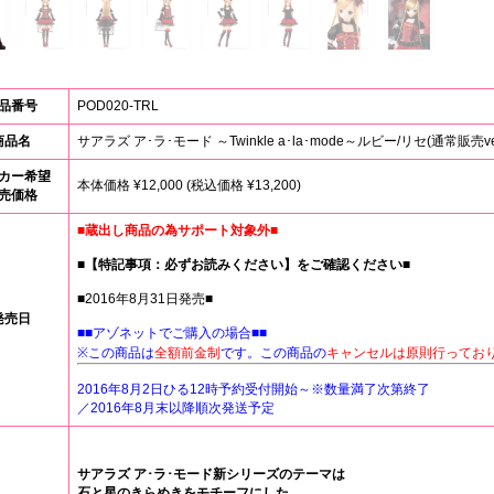
品番号
POD020-TRL
商品名
サアラズ ア･ラ･モード ～Twinkle a･la･mode～ルビー/リセ(通常販売ver
カー希望
本体価格 ¥12,000 (税込価格 ¥13,200)
売価格
■蔵出し商品の為サポート対象外■
■【特記事項：必ずお読みください】をご確認ください■
■2016年8月31日発売■
発売日
■■アゾネットでご購入の場合■■
※この商品は
全額前金制
です。この商品の
キャンセルは原則行ってお
2016年8月2日ひる12時予約受付開始～※数量満了次第終了
／2016年8月末以降順次発送予定
サアラズ ア･ラ･モード新シリーズのテーマは
石と星のきらめきをモチーフにした