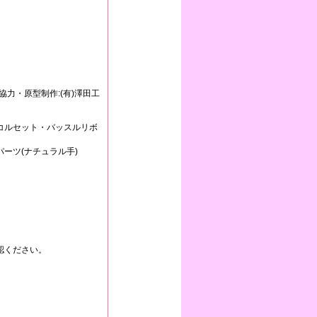
力・原型制作:(有)澤田工
コルセット・バッスルリボ
ーツ(ナチュラル手)
認ください。