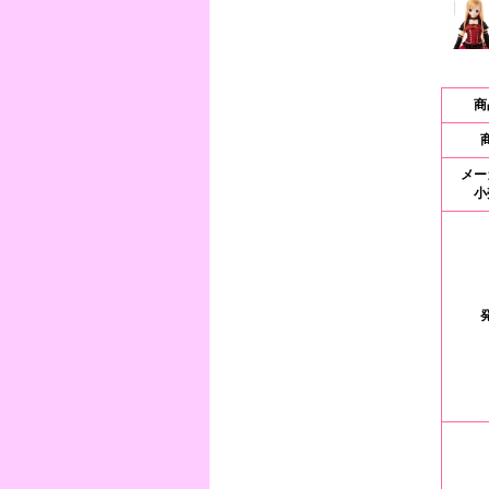
商
メー
小