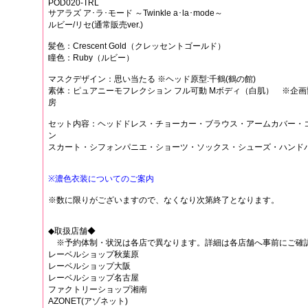
POD020-TRL
サアラズ ア･ラ･モード ～Twinkle a･la･mode～
ルビー/リセ(通常販売ver.)
髪色：Crescent Gold（クレッセントゴールド）
瞳色：Ruby（ルビー）
マスクデザイン：思い当たる ※ヘッド原型:千鶴(鶴の館)
素体：ピュアニーモフレクション フル可動 Mボディ（白肌） ※企画協
房
セット内容：ヘッドドレス・チョーカー・ブラウス・アームカバー・
ン
スカート・シフォンパニエ・ショーツ・ソックス・シューズ・ハンドパ
※濃色衣装についてのご案内
※数に限りがございますので、なくなり次第終了となります。
◆取扱店舗◆
※予約体制・状況は各店で異なります。詳細は各店舗へ事前にご確
レーベルショップ秋葉原
レーベルショップ大阪
レーベルショップ名古屋
ファクトリーショップ湘南
AZONET(アゾネット)