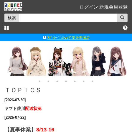
ログイン
新規会員登録
検索
ｱｿﾞﾝﾚｰﾍﾞﾙｼｮｯﾌﾟ楽天市場店
アゾンダイレクトストア
ｱｿﾞﾝｵﾝﾗｲﾝｼｮｯﾌﾟX
よくあるご質問（Q&A）
◆◆さとふる◆◆
ＴＯＰＩＣＳ
[2026-07-30]
ヤマト佐川
配送状況
[2026-07-22]
【夏季休業】
8/13-16