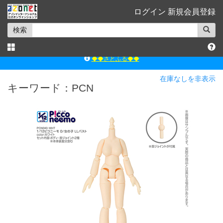
ログイン
新規会員登録
検索
ｱｿﾞﾝﾚｰﾍﾞﾙｼｮｯﾌﾟ楽天市場店
アゾンダイレクトストア
在庫なしを非表示
キーワード：PCN
ｱｿﾞﾝｵﾝﾗｲﾝｼｮｯﾌﾟX
よくあるご質問（Q&A）
◆◆さとふる◆◆