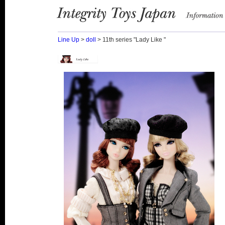
Integrity Toys Japan
information
Line Up
>
doll
> 11th series "Lady Like "