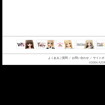
Black Raven
IrisC
えっくすきゅ
リルフェアリ
サアラズアラ
ーと
ー
モード
よくあるご質問
／
お問い合わせ
／
サイトポ
©2004 AZON