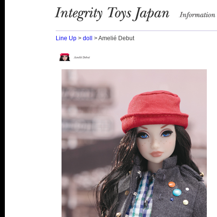
Integrity Toys Japan
information
Line Up
>
doll
> Amelié Debut