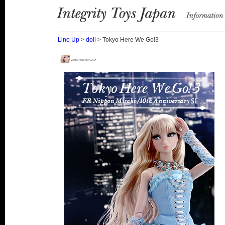
Integrity Toys Japan
information
Line Up
>
doll
> Tokyo Here We Go!3