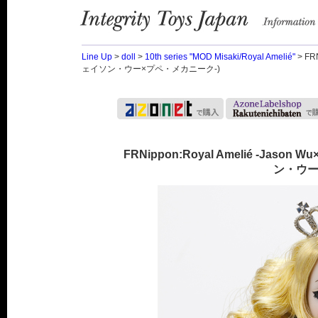
Integrity Toys Japan
information
Line Up
>
doll
>
10th series "MOD Misaki/Royal Amelié"
> FR
ェイソン・ウー×プペ・メカニーク-)
FRNippon:Royal Amelié -Jaso
ン・ウー