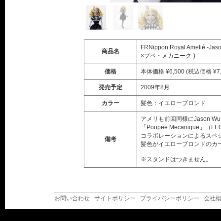
FRNippon:Royal Amelié
商品名
×プペ・メカニーク-)
価格
本体価格 ¥6,500 (税込価格 ¥7,
発売予定
2009年8月
カラー
髪色：イエローブロンド
アメリも前回同様にJason 
「Poupee Mecanique」（LE
コラボレーションによるスペ
備考
髪色がイエローブロンドのカ
※スタンドはつきません。
お問い合わせ
サイトポリシー
プライバシーポリシー
会社