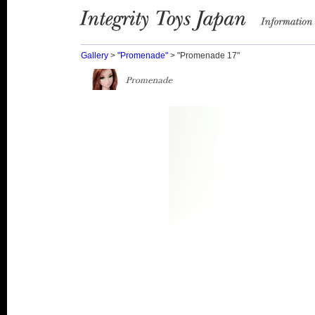
Integrity Toys Japan
information
Gallery
>
"Promenade"
> "Promenade 17"