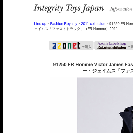
Integrity Toys Japan
information
Line up
>
Fashion Royality
>
2011 collection
> 91250 FR Hom
ェイムス「ファストトラック」（FR Homme）2011
91250 FR Homme Victor James Fas
ー・ジェイムス「ファスト